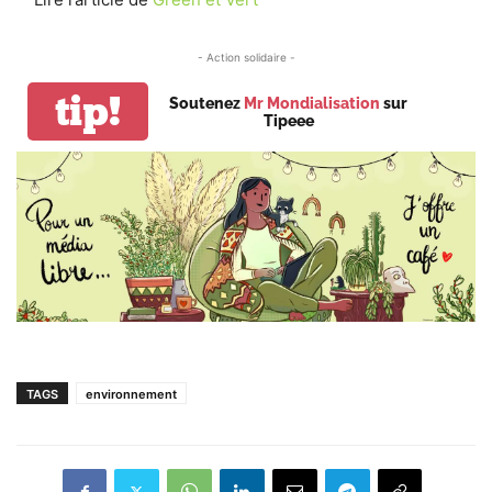
- Action solidaire -
tip!
Soutenez
Mr Mondialisation
sur
Tipeee
TAGS
environnement