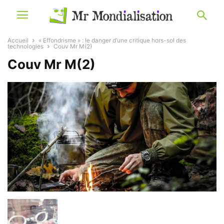
Accueil
« Effondrisme » : le danger d’une critique hors-sol des
technologies
Couv Mr M(2)
Couv Mr M(2)