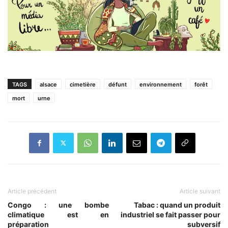
TAGS
alsace
cimetière
défunt
environnement
forêt
mort
urne
Article précédent
Article suivant
Congo : une bombe
Tabac : quand un produit
climatique est en
industriel se fait passer pour
préparation
subversif