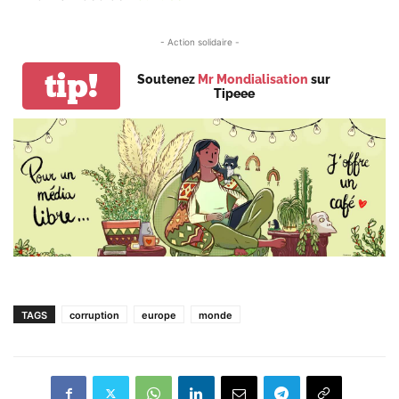
- Action solidaire -
tip!
Soutenez
Mr Mondialisation
sur
Tipeee
TAGS
corruption
europe
monde