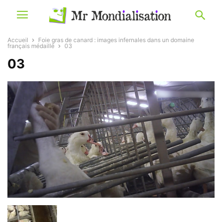
Accueil
Foie gras de canard : images infernales dans un domaine
français médaillé
03
03