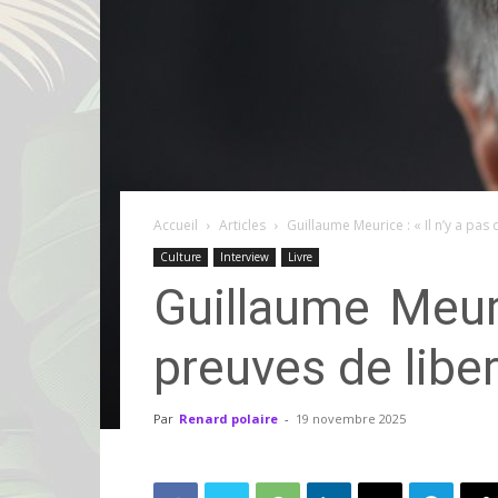
Accueil
Articles
Guillaume Meurice : « Il n’y a pas 
Culture
Interview
Livre
Guillaume Meuri
preuves de liber
Par
Renard polaire
-
19 novembre 2025