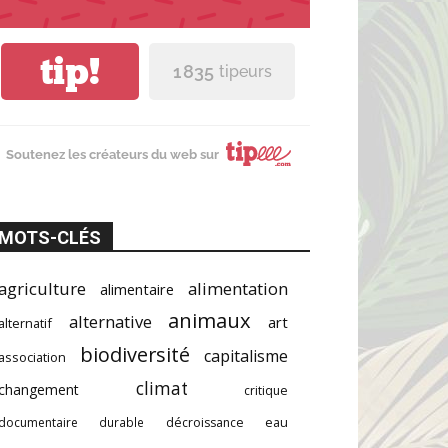
tip!
1 835
tipeurs
Soutenez les créateurs du web sur
MOTS-CLÉS
agriculture
alimentation
alimentaire
animaux
alternative
art
alternatif
biodiversité
capitalisme
association
climat
changement
critique
documentaire
durable
décroissance
eau