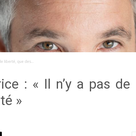
de liberté, que des...
ce : « Il n’y a pas de 
té »