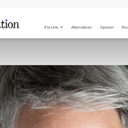
Mr
À la Une
Alternatives
Opinion
Nou
Mondialisation