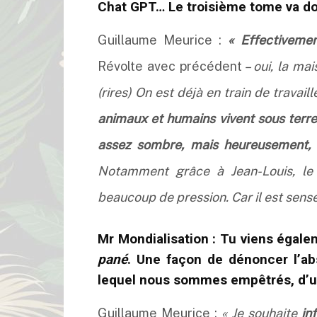
Chat GPT… Le troisième tome va don
Guillaume Meurice :
« Effectivemen
Révolte avec précédent
– oui, la mai
(rires) On est déjà en train de travaill
animaux et humains vivent sous terre
assez sombre, mais heureusement, sa
Notamment grâce à Jean-Louis, le 
beaucoup de pression. Car il est sensé 
Mr Mondialisation :
Tu viens égale
pané
. Une façon de dénoncer l’ab
lequel nous sommes empêtrés, d’un 
Guillaume Meurice :
« Je souhaite
in