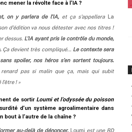
c mener la révolte face à l’IA ?
t, on y parlera de l’IA,
et ça s’appellera
La
son d’édition va nous détester avec nos titres !
er dessus.
L’IA ayant pris le contrôle du monde,
.
Ça devient très compliqué…
Le contexte sera
ns spoiler, nos héros s’en sortent toujours.
renard pas si malin que ça, mais qui subit
l’être ! »
ment de sortir
Loumi et l’odyssée du poisson
surdité d’un système agroalimentaire dans
bout à l’autre de la chaîne ?
former au-delà de dénoncer.
Loumi
est une BD