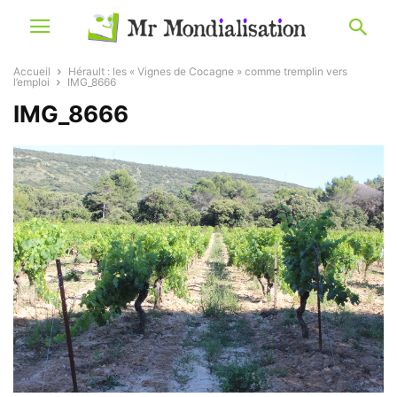
Accueil
Hérault : les « Vignes de Cocagne » comme tremplin vers
l’emploi
IMG_8666
IMG_8666