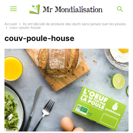
Accueil
Ils ont décidé de produire des œufs sans jamais tuer les poules
couv-poule-house
couv-poule-house