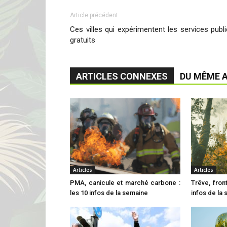
Article précédent
Ces villes qui expérimentent les services publ
gratuits
ARTICLES CONNEXES
DU MÊME 
Articles
Articles
PMA, canicule et marché carbone :
Trêve, front
les 10 infos de la semaine
infos de la