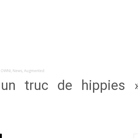
es » OWNI, News, Augmented
st un truc de hippies