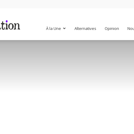
Mr
À la Une
Alternatives
Opinion
Nou
Mondialisation