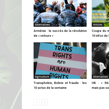
Alternatives
Articles
Arménie : le succès de la révolution
Coupe du mo
de « velours »
10 infos de
Agriculture
Alternatives
Transphobie, Bolivie et fraude : les
HK : « Rés
10 actus de la semaine
mais pas suf