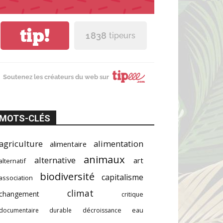
tip!
1 838
tipeurs
Soutenez les créateurs du web sur
MOTS-CLÉS
agriculture
alimentation
alimentaire
animaux
alternative
art
alternatif
biodiversité
capitalisme
association
climat
changement
critique
documentaire
durable
décroissance
eau