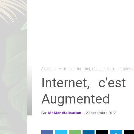
Accueil
Articles
Internet, c’est un truc de hippi
Internet, c’e
Augmented
Par
Mr Mondialisation
-
20 décembre 2012