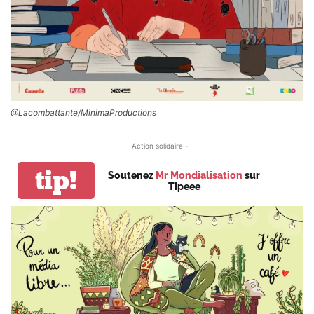
@Lacombattante/MinimaProductions
- Action solidaire -
tip!
Soutenez
Mr Mondialisation
sur
Tipeee