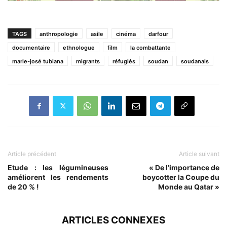
TAGS
anthropologie
asile
cinéma
darfour
documentaire
ethnologue
film
la combattante
marie-josé tubiana
migrants
réfugiés
soudan
soudanais
Article précédent
Article suivant
Etude : les légumineuses
« De l’importance de
améliorent les rendements
boycotter la Coupe du
de 20 % !
Monde au Qatar »
ARTICLES CONNEXES