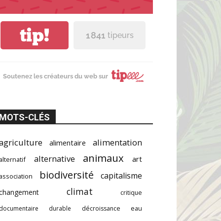
tip!
1 841
tipeurs
Soutenez les créateurs du web sur
MOTS-CLÉS
agriculture
alimentation
alimentaire
animaux
alternative
art
alternatif
biodiversité
capitalisme
association
climat
changement
critique
documentaire
durable
décroissance
eau