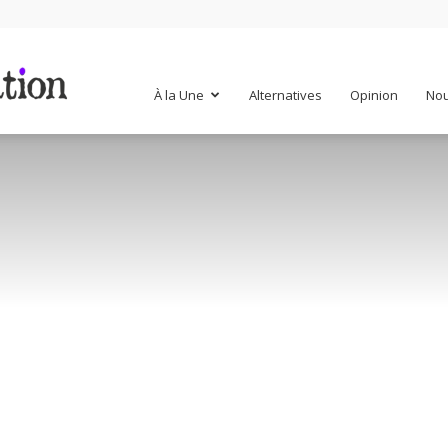
Mr
À la Une
Alternatives
Opinion
Nou
Mondialisation