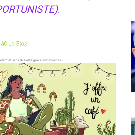
PORTUNISTE).
â¢ Le Blog
endant et sans IA existe grâce aux abonnés -