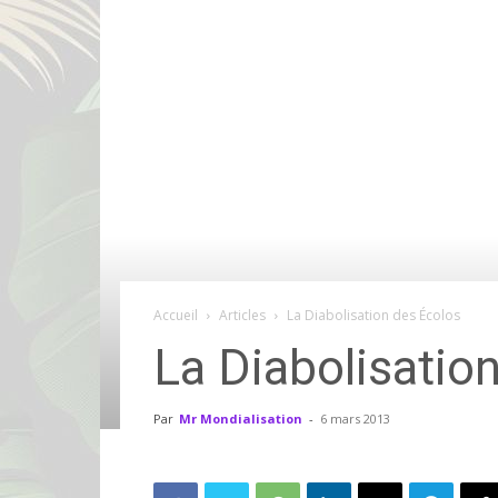
Accueil
Articles
La Diabolisation des Écolos
La Diabolisatio
Par
Mr Mondialisation
-
6 mars 2013