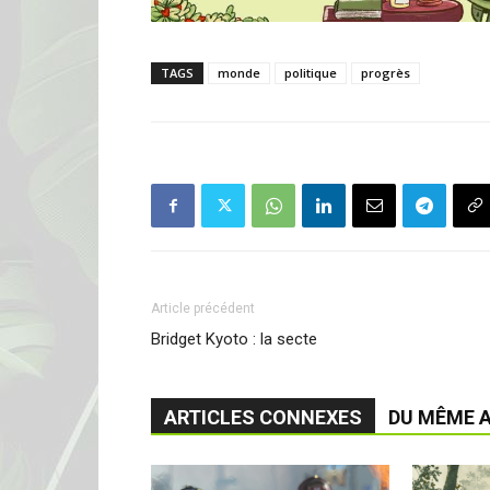
TAGS
monde
politique
progrès
Article précédent
Bridget Kyoto : la secte
ARTICLES CONNEXES
DU MÊME 