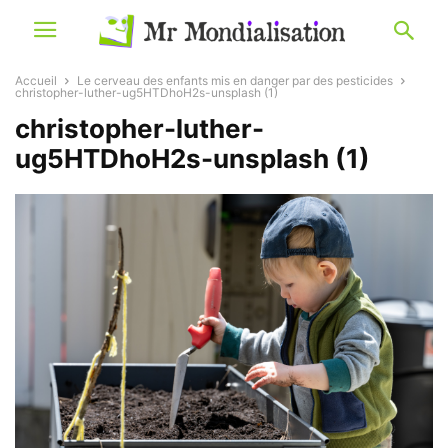
Accueil
Le cerveau des enfants mis en danger par des pesticides
christopher-luther-ug5HTDhoH2s-unsplash (1)
christopher-luther-
ug5HTDhoH2s-unsplash (1)