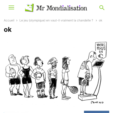
Accueil
Le jeu (olympique) en vaut-il vraiment la chandelle ?
ok
ok