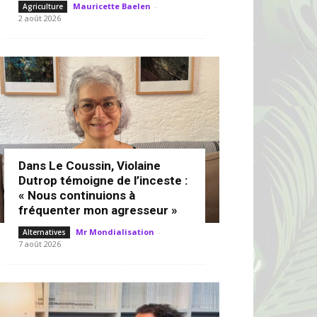
Mauricette Baelen
-
Agriculture
2 août 2026
Dans Le Coussin, Violaine
Dutrop témoigne de l’inceste :
« Nous continuions à
fréquenter mon agresseur »
Mr Mondialisation
-
Alternatives
7 août 2026