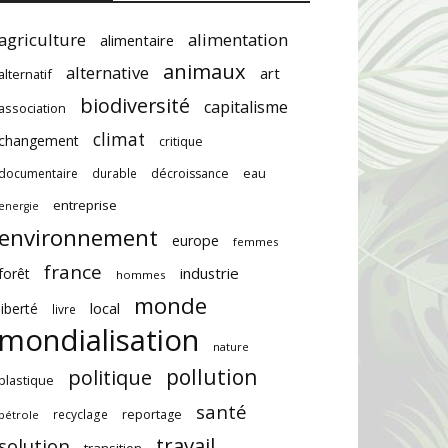
agriculture
alimentation
alimentaire
animaux
alternative
art
alternatif
biodiversité
capitalisme
association
climat
changement
critique
documentaire
durable
décroissance
eau
entreprise
energie
environnement
europe
femmes
france
industrie
forêt
hommes
monde
local
liberté
livre
mondialisation
nature
pollution
politique
plastique
santé
recyclage
reportage
pétrole
travail
solution
transition