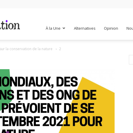
Mr
À la Une
Alternatives
Opinion
Nou
sur la conservation de la nature
2
Mondialisation