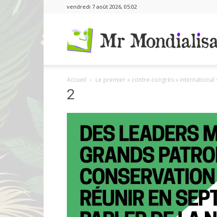
vendredi 7 août 2026, 05:02
Accueil
Le premier « contre-congrès » international 
2