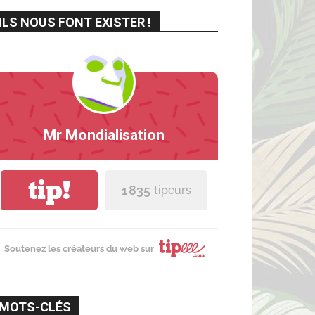
ILS NOUS FONT EXISTER !
Mr Mondialisation
tip!
1 835
tipeurs
Soutenez les créateurs du web sur
MOTS-CLÉS