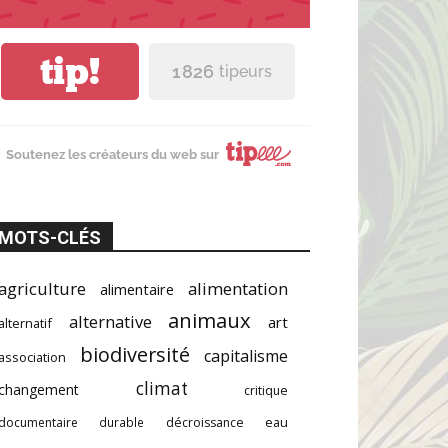
tip!
1 826
tipeurs
Soutenez les créateurs du web sur
MOTS-CLÉS
agriculture
alimentation
alimentaire
animaux
alternative
art
alternatif
biodiversité
capitalisme
association
climat
changement
critique
documentaire
durable
décroissance
eau