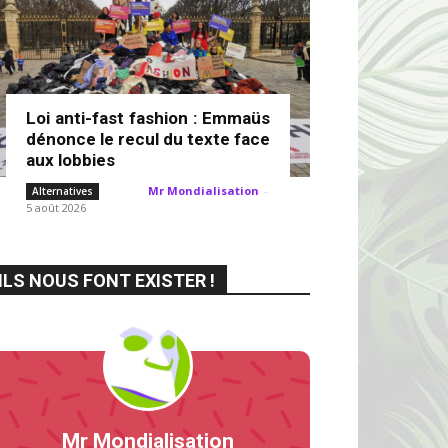
Loi anti-fast fashion : Emmaüs
dénonce le recul du texte face
aux lobbies
Mr Mondialisation
-
Alternatives
5 août 2026
ILS NOUS FONT EXISTER !
Mr Mondialisation