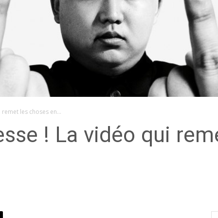
i remet les choses en...
resse ! La vidéo qui rem