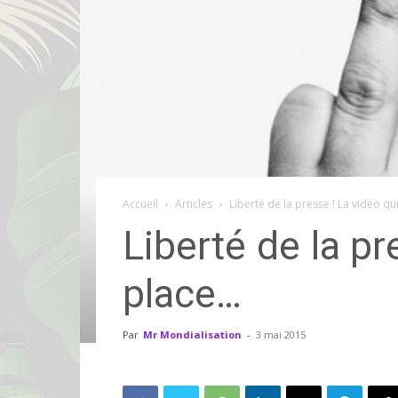
Accueil
Articles
Liberté de la presse ! La vidéo qu
Liberté de la p
place…
Par
Mr Mondialisation
-
3 mai 2015