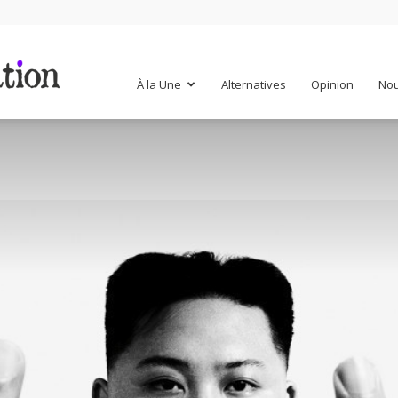
Mr
À la Une
Alternatives
Opinion
Nou
Mondialisation