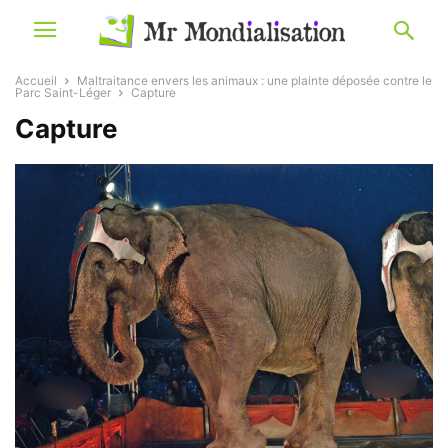
Accueil
Maltraitance envers les animaux : une plainte déposée contre le
Parc Saint-Léger
Capture
Capture