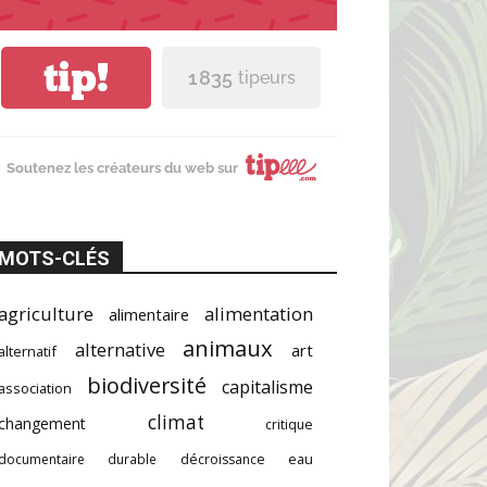
tip!
1 835
tipeurs
Soutenez les créateurs du web sur
MOTS-CLÉS
agriculture
alimentation
alimentaire
animaux
alternative
art
alternatif
biodiversité
capitalisme
association
climat
changement
critique
documentaire
durable
décroissance
eau