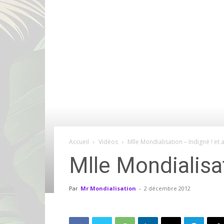
Accueil
Vidéos
Mlle Mondialisation – Indigné ! et 
Mlle Mondialisat
Par
Mr Mondialisation
-
2 décembre 2012