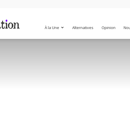
Mr
À la Une
Alternatives
Opinion
Nou
Mondialisation