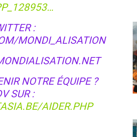
P_128953…
ITTER :
OM/MONDI_ALISATION
ONDIALISATION.NET
ENIR NOTRE ÉQUIPE ?
V SUR :
ASIA.BE/AIDER.PHP