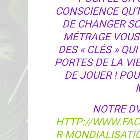
CONSCIENCE QU’I
DE CHANGER SO
MÉTRAGE VOUS 
DES « CLÉS » QU
PORTES DE LA VI
DE JOUER ! POU
NOTRE DVD
HTTP://WWW.FA
R-MONDIALISATI