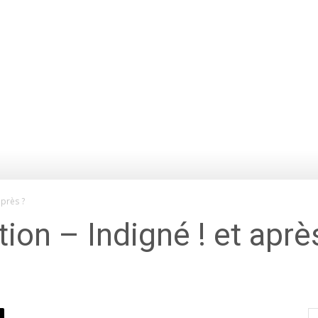
après ?
ion – Indigné ! et aprè