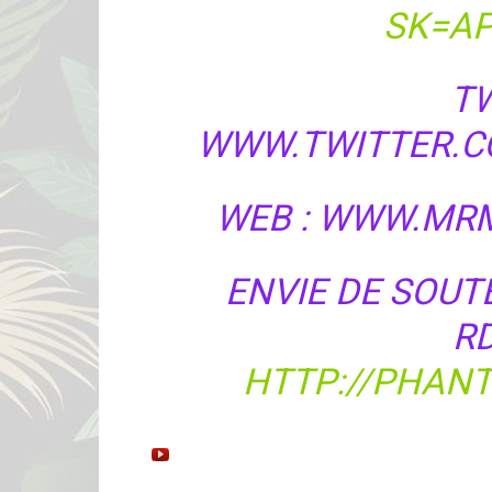
SK=AP
TW
WWW.TWITTER.C
WEB : WWW.MRM
ENVIE DE SOUT
RD
HTTP://PHANT