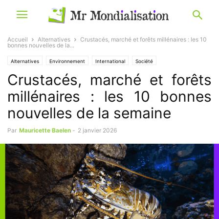
Accueil
Alternatives
Crustacés, marché et forêts millénaires : les 10
bonnes nouvelles de la...
Alternatives
Environnement
International
Société
Crustacés, marché et forêts
millénaires : les 10 bonnes
nouvelles de la semaine
Par
Mauricette Baelen
-
2 janvier 2026