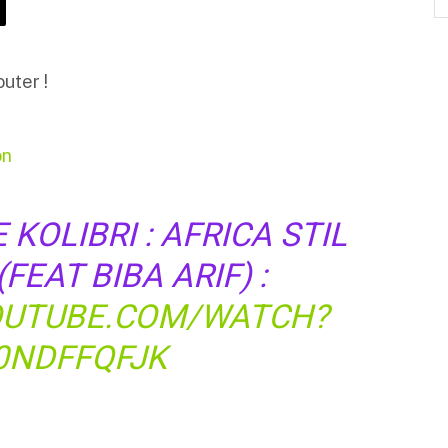
outer !
on
KOLIBRI : AFRICA STIL
FEAT BIBA ARIF) :
OUTUBE.COM/WATCH?
0NDFFQFJK