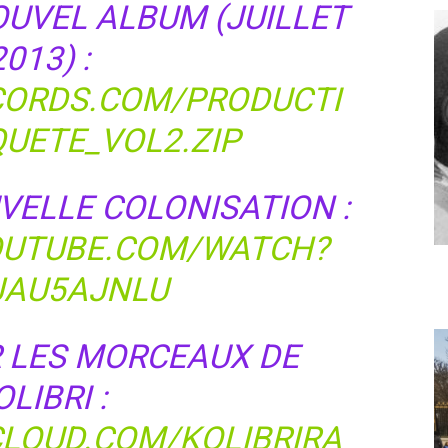
UVEL ALBUM (JUILLET
2013) :
CORDS.COM/PRODUCTI
UETE_VOL2.ZIP
UVELLE COLONISATION :
OUTUBE.COM/WATCH?
JAU5AJNLU
 LES MORCEAUX DE
LIBRI :
LOUD.COM/KOLIBRIRA