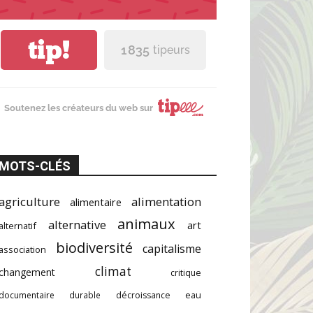
tip!
1 835
tipeurs
Soutenez les créateurs du web sur
MOTS-CLÉS
agriculture
alimentation
alimentaire
animaux
alternative
art
alternatif
biodiversité
capitalisme
association
climat
changement
critique
documentaire
durable
décroissance
eau