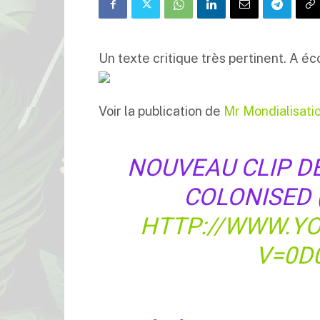
Un texte critique très pertinent. A éc
Voir la publication de
Mr Mondialisati
NOUVEAU CLIP DE 
COLONISED (
HTTP://WWW.Y
V=0D