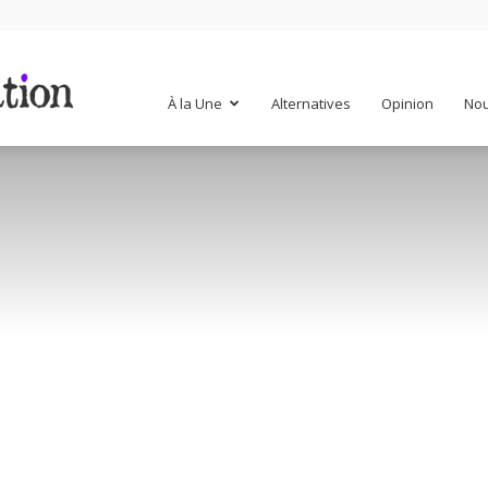
Mr
À la Une
Alternatives
Opinion
Nou
Mondialisation