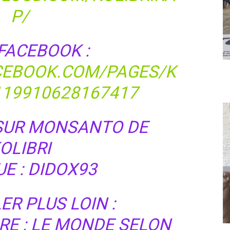
P/
FACEBOOK :
CEBOOK.COM/PAGES/K
119910628167417
 SUR MONSANTO DE
OLIBRI
E : DIDOX93
ER PLUS LOIN :
RE : LE MONDE SELON