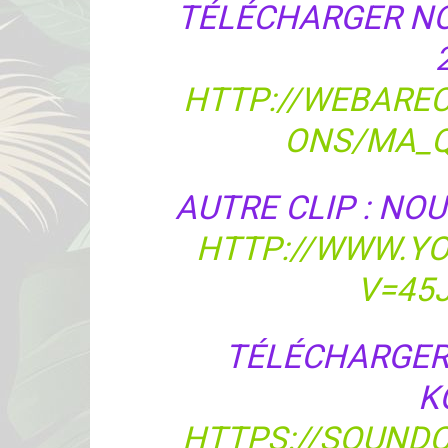
TÉLÉCHARGER NO
HTTP://WEBARE
ONS/MA_Q
AUTRE CLIP : NO
HTTP://WWW.Y
V=45
TÉLÉCHARGER
KO
HTTPS://SOUNDC