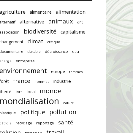
agriculture
alimentation
alimentaire
animaux
alternative
art
alternatif
biodiversité
capitalisme
association
climat
changement
critique
documentaire
durable
décroissance
eau
entreprise
energie
environnement
europe
femmes
france
industrie
forêt
hommes
monde
local
liberté
livre
mondialisation
nature
pollution
politique
plastique
santé
recyclage
reportage
pétrole
travail
solution
transition