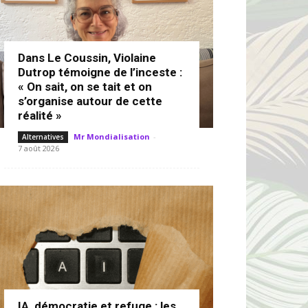
Dans Le Coussin, Violaine
Dutrop témoigne de l’inceste :
« On sait, on se tait et on
s’organise autour de cette
réalité »
Mr Mondialisation
-
Alternatives
7 août 2026
IA, démocratie et refuge : les