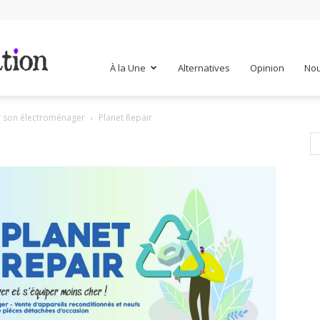
Mr
À la Une
Alternatives
Opinion
Nou
er son électroménager
Planet Repair
Mondialisation