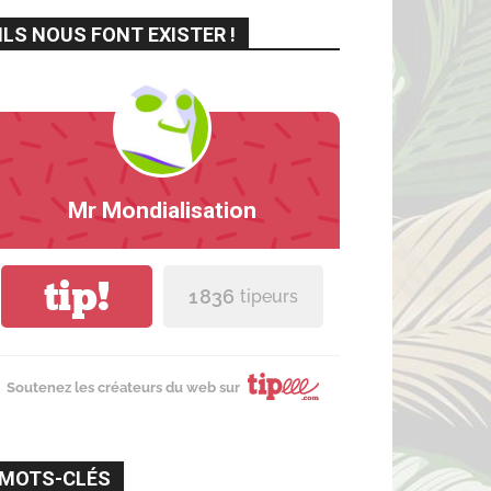
ILS NOUS FONT EXISTER !
Mr Mondialisation
tip!
1 836
tipeurs
Soutenez les créateurs du web sur
MOTS-CLÉS