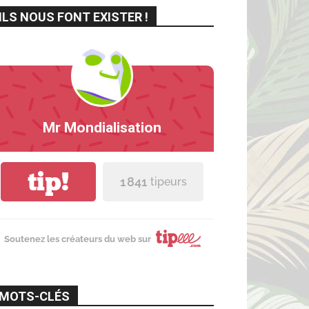
ILS NOUS FONT EXISTER !
Mr Mondialisation
tip!
1 841
tipeurs
Soutenez les créateurs du web sur
MOTS-CLÉS