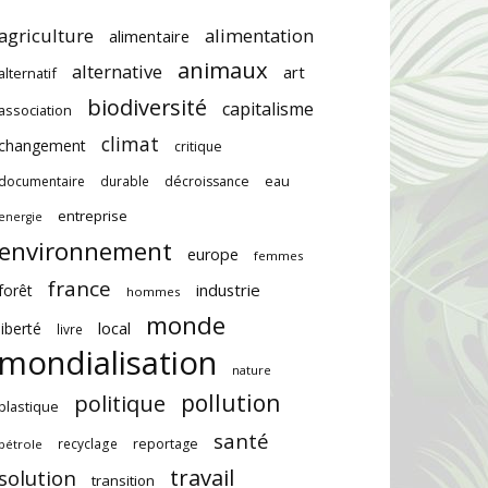
agriculture
alimentation
alimentaire
animaux
alternative
art
alternatif
biodiversité
capitalisme
association
climat
changement
critique
documentaire
durable
décroissance
eau
entreprise
energie
environnement
europe
femmes
france
industrie
forêt
hommes
monde
local
liberté
livre
mondialisation
nature
pollution
politique
plastique
santé
recyclage
reportage
pétrole
travail
solution
transition