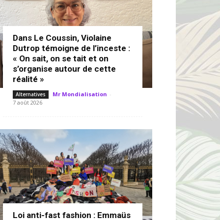
Dans Le Coussin, Violaine
Dutrop témoigne de l’inceste :
« On sait, on se tait et on
s’organise autour de cette
réalité »
Mr Mondialisation
-
Alternatives
7 août 2026
Loi anti-fast fashion : Emmaüs