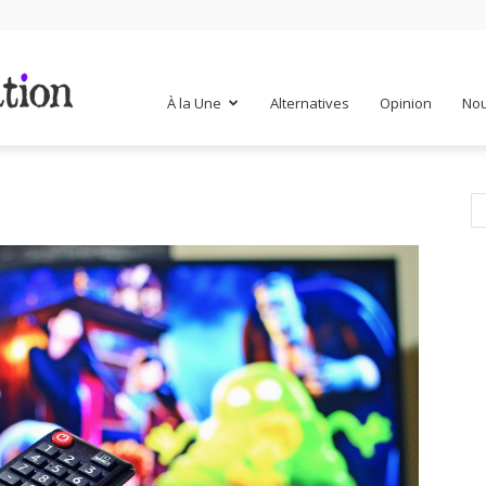
Mr
À la Une
Alternatives
Opinion
Nou
Mondialisation