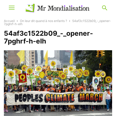
Accueil
On leur dit quand à nos enfants ?
54af3c1522b09_-_opener-
7pghrf-h-elh
54af3c1522b09_-_opener-
7pghrf-h-elh