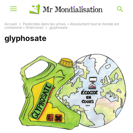
Accueil
Pesticides dans les urines. « Absolument tout le monde est
contaminé » (Interview)
glyphosate
glyphosate