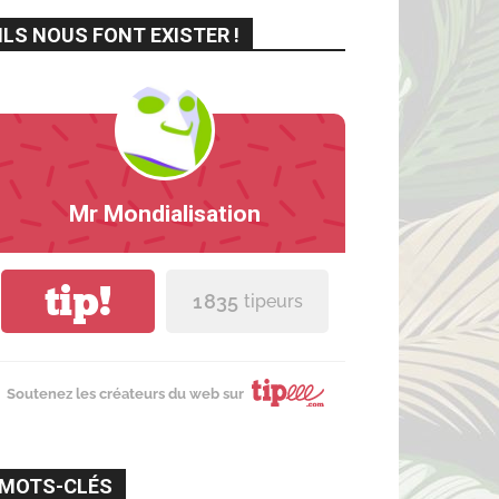
ILS NOUS FONT EXISTER !
Mr Mondialisation
tip!
1 835
tipeurs
Soutenez les créateurs du web sur
MOTS-CLÉS