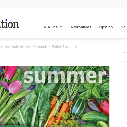
Mr
À la Une
Alternatives
Opinion
Nou
c l’exemple de Vera Greutink
Edible Paradise
Mondialisation