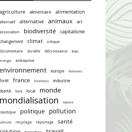
agriculture
alimentation
alimentaire
animaux
alternative
art
alternatif
biodiversité
capitalisme
association
climat
changement
critique
documentaire
durable
décroissance
eau
entreprise
energie
environnement
europe
femmes
france
industrie
forêt
hommes
monde
local
liberté
livre
mondialisation
nature
pollution
politique
plastique
santé
recyclage
reportage
pétrole
travail
solution
transition