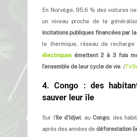
En Norvège, 95,6 % des voitures ne
un niveau proche de la généralis
incitations publiques financées par l
le thermique, réseau de recharge
électriques
émettent 2 à 3 fois mo
l’ensemble de leur cycle de vie
.
(
TV5
4. Congo : des habitan
sauver leur île
Sur l’
île d’Idjwi
, au
Congo
, des habi
après des années de
déforestation li