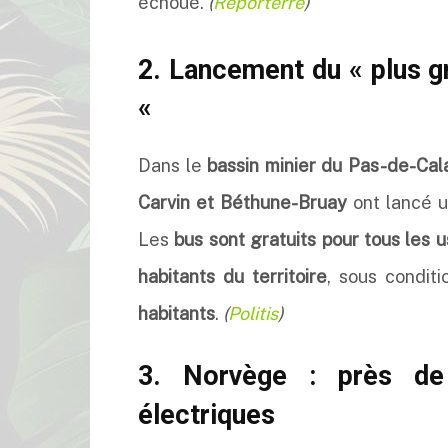
échoué.
(
Reporterre
)
2. Lancement du « plus g
«
Dans le
bassin minier du Pas-de-Cal
Carvin et Béthune-Bruay
ont lancé 
Les
bus sont gratuits pour tous les 
habitants du territoire
, sous condit
habitants
.
(
Politis
)
3. Norvège : près de
électriques