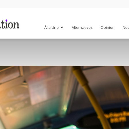
Mr
À la Une
Alternatives
Opinion
Nou
Mondialisation