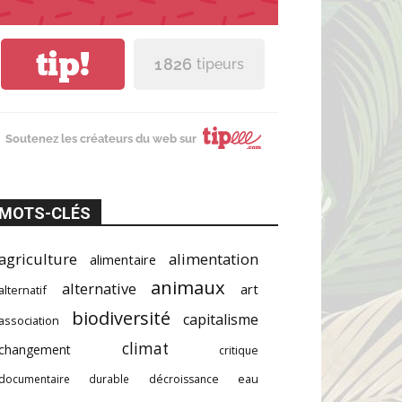
tip!
1 826
tipeurs
Soutenez les créateurs du web sur
MOTS-CLÉS
agriculture
alimentation
alimentaire
animaux
alternative
art
alternatif
biodiversité
capitalisme
association
climat
changement
critique
documentaire
durable
décroissance
eau