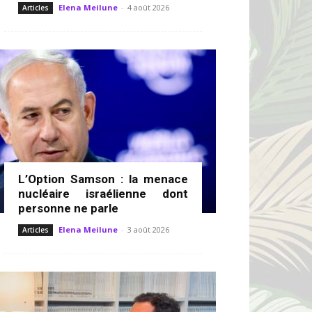
Elena Meilune
-
4 août 2026
Articles
L’Option Samson : la menace
nucléaire israélienne dont
personne ne parle
Elena Meilune
-
3 août 2026
Articles