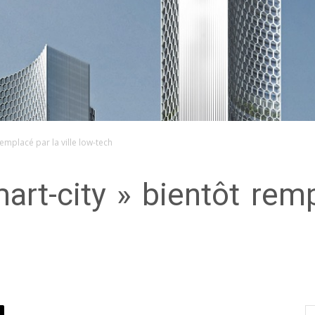
remplacé par la ville low-tech
art-city » bientôt rempl