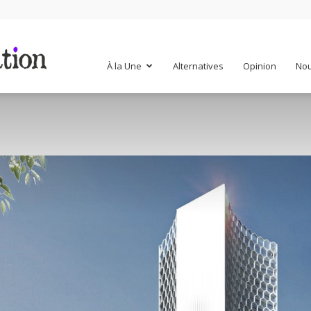
Mr
À la Une
Alternatives
Opinion
Nou
Mondialisation