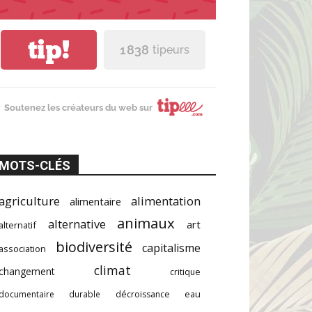
tip!
1 838
tipeurs
Soutenez les créateurs du web sur
MOTS-CLÉS
agriculture
alimentation
alimentaire
animaux
alternative
art
alternatif
biodiversité
capitalisme
association
climat
changement
critique
documentaire
durable
décroissance
eau