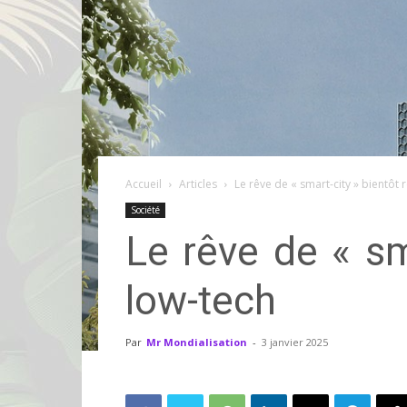
Accueil
Articles
Le rêve de « smart-city » bientôt 
Société
Le rêve de « sm
low-tech
Par
Mr Mondialisation
-
3 janvier 2025