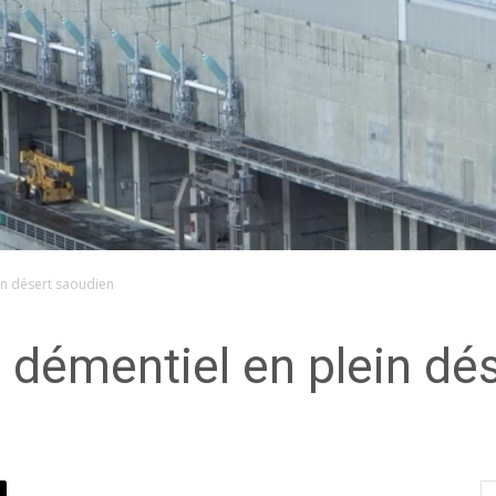
in désert saoudien
t démentiel en plein dé