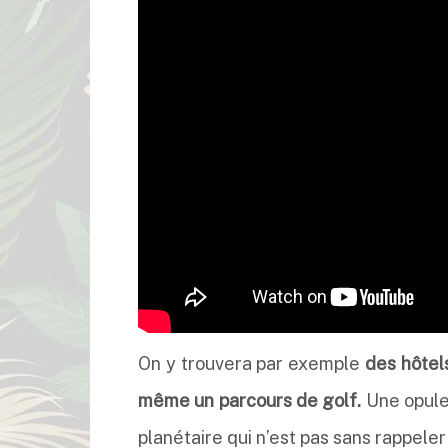
On y trouvera par exemple
des hôtels
même un parcours de golf.
Une opulen
planétaire qui n’est pas sans rappele