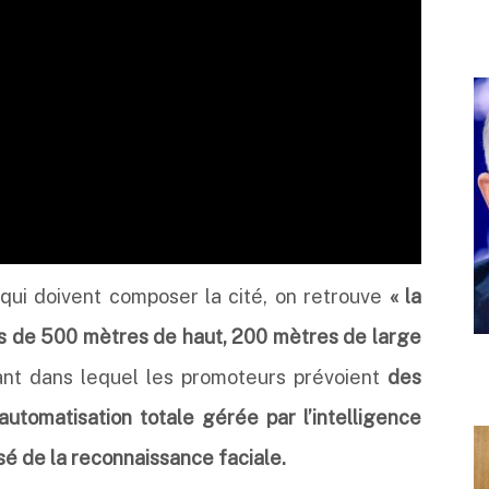
 qui doivent composer la cité, on retrouve
« la
ns de 500 mètres de haut, 200 mètres de large
ant dans lequel les promoteurs prévoient
des
automatisation totale gérée par l’intelligence
isé de la reconnaissance faciale.