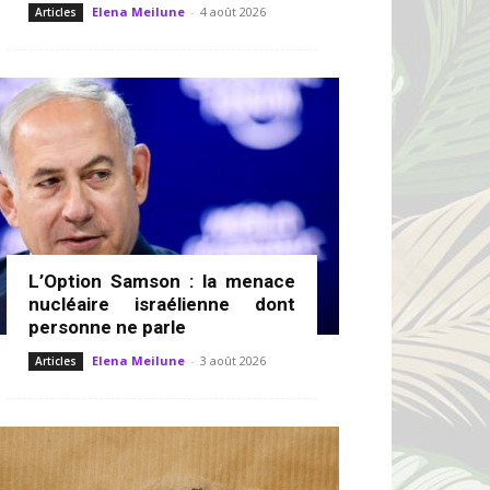
Elena Meilune
-
4 août 2026
Articles
L’Option Samson : la menace
nucléaire israélienne dont
personne ne parle
Elena Meilune
-
3 août 2026
Articles