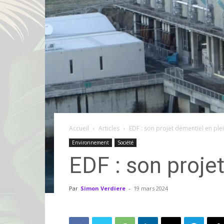
Accueil
Articles
EDF : son projet démentiel en ple
Environnement
Société
EDF : son proje
Par
Simon Verdiere
-
19 mars 2024