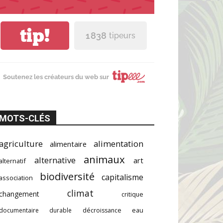
tip!
1 838
tipeurs
Soutenez les créateurs du web sur
MOTS-CLÉS
agriculture
alimentation
alimentaire
animaux
alternative
art
alternatif
biodiversité
capitalisme
association
climat
changement
critique
documentaire
durable
décroissance
eau