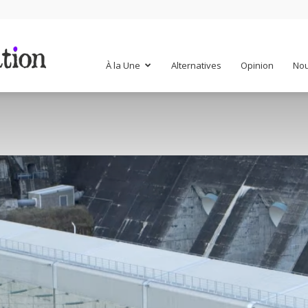
Mr
À la Une
Alternatives
Opinion
Nou
Mondialisation