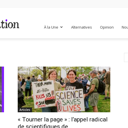
Mr
À la Une
Alternatives
Opinion
Nou
Mondialisation
Articles
« Tourner la page » : l’appel radical
de scientifiques de...