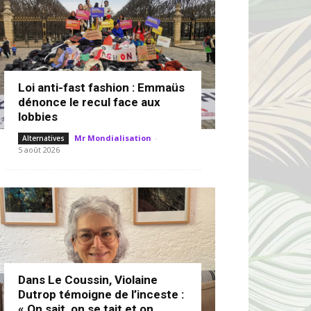
Loi anti-fast fashion : Emmaüs
dénonce le recul face aux
lobbies
Mr Mondialisation
-
Alternatives
5 août 2026
Dans Le Coussin, Violaine
Dutrop témoigne de l’inceste :
« On sait, on se tait et on