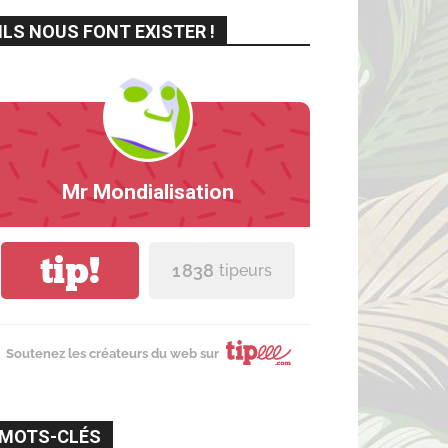
ILS NOUS FONT EXISTER !
Mr Mondialisation
tip!
1 838
tipeurs
Soutenez les créateurs du web sur
MOTS-CLÉS