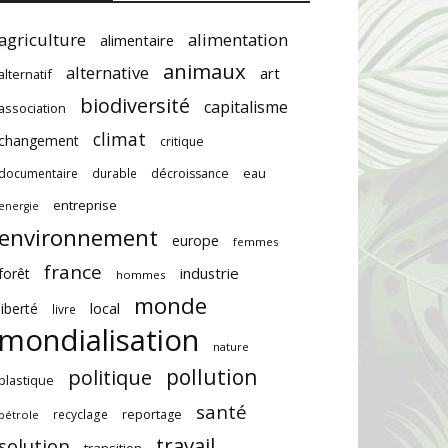
agriculture
alimentation
alimentaire
animaux
alternative
art
alternatif
biodiversité
capitalisme
association
climat
changement
critique
documentaire
durable
décroissance
eau
entreprise
energie
environnement
europe
femmes
france
industrie
forêt
hommes
monde
local
liberté
livre
mondialisation
nature
pollution
politique
plastique
santé
recyclage
reportage
pétrole
travail
solution
transition