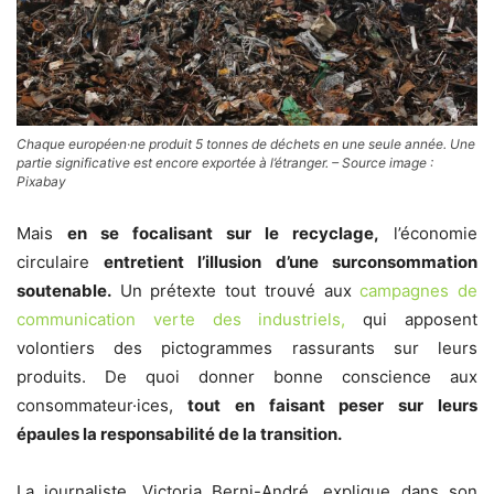
Chaque européen·ne produit 5 tonnes de déchets en une seule année. Une
partie significative est encore exportée à l’étranger. – Source image :
Pixabay
Mais
en se focalisant sur le recyclage,
l’économie
circulaire
entretient l’illusion d’une surconsommation
soutenable.
Un prétexte tout trouvé aux
campagnes de
communication verte des industriels,
qui apposent
volontiers des pictogrammes rassurants sur leurs
produits. De quoi donner bonne conscience aux
consommateur·ices,
tout en faisant peser sur leurs
épaules la responsabilité de la transition.
La journaliste, Victoria Berni-André, explique dans son