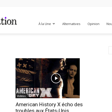
Mr
À la Une
Alternatives
Opinion
Nou
Mondialisation
Vidéos
American History X écho des
m
troubles aux États-Unis