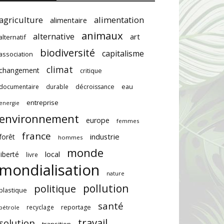
agriculture
alimentation
alimentaire
animaux
alternative
art
alternatif
biodiversité
capitalisme
association
climat
changement
critique
documentaire
durable
décroissance
eau
entreprise
energie
environnement
europe
femmes
france
industrie
forêt
hommes
monde
local
liberté
livre
mondialisation
nature
pollution
politique
plastique
santé
recyclage
reportage
pétrole
travail
solution
transition