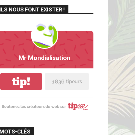
ILS NOUS FONT EXISTER !
Mr Mondialisation
tip!
1 836
tipeurs
Soutenez les créateurs du web sur
MOTS-CLÉS