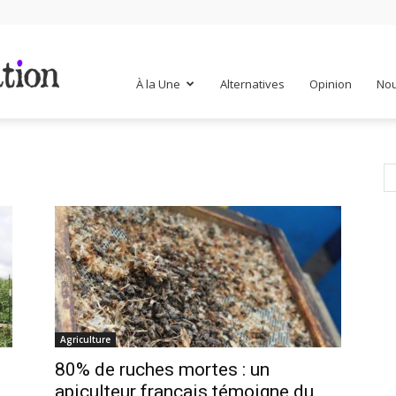
Mr
À la Une
Alternatives
Opinion
Nou
Mondialisation
Agriculture
80% de ruches mortes : un
apiculteur français témoigne du