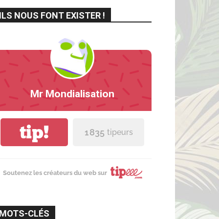
ILS NOUS FONT EXISTER !
Mr Mondialisation
tip!
1 835
tipeurs
Soutenez les créateurs du web sur
MOTS-CLÉS