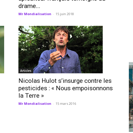
drame...
Mr Mondialisation
-
15 juin 2018
Articles
Nicolas Hulot s’insurge contre les
pesticides : « Nous empoisonnons
la Terre »
Mr Mondialisation
-
15 mars 2016