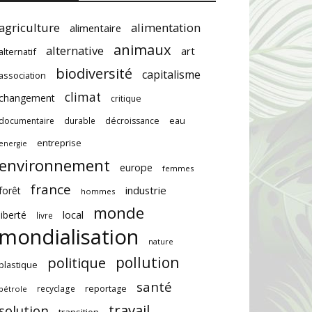
agriculture
alimentation
alimentaire
animaux
alternative
art
alternatif
biodiversité
capitalisme
association
climat
changement
critique
documentaire
durable
décroissance
eau
entreprise
energie
environnement
europe
femmes
france
industrie
forêt
hommes
monde
local
liberté
livre
mondialisation
nature
pollution
politique
plastique
santé
recyclage
reportage
pétrole
travail
solution
transition