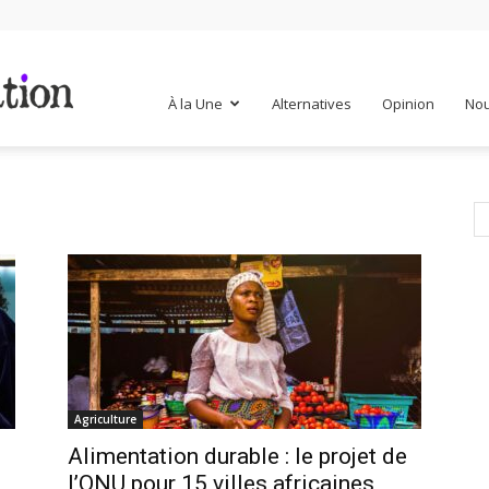
Mr
À la Une
Alternatives
Opinion
Nou
Mondialisation
Agriculture
Alimentation durable : le projet de
l’ONU pour 15 villes africaines