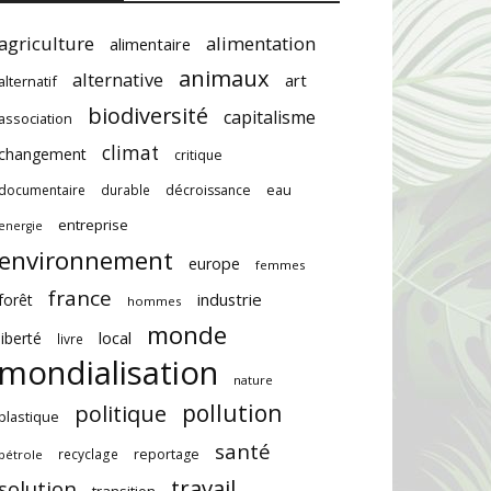
agriculture
alimentation
alimentaire
animaux
alternative
art
alternatif
biodiversité
capitalisme
association
climat
changement
critique
documentaire
durable
décroissance
eau
entreprise
energie
environnement
europe
femmes
france
industrie
forêt
hommes
monde
local
liberté
livre
mondialisation
nature
pollution
politique
plastique
santé
recyclage
reportage
pétrole
travail
solution
transition