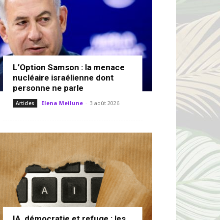
L’Option Samson : la menace
nucléaire israélienne dont
personne ne parle
Elena Meilune
-
3 août 2026
Articles
IA, démocratie et refuge : les