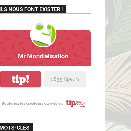
ILS NOUS FONT EXISTER !
Mr Mondialisation
tip!
1 835
tipeurs
Soutenez les créateurs du web sur
MOTS-CLÉS