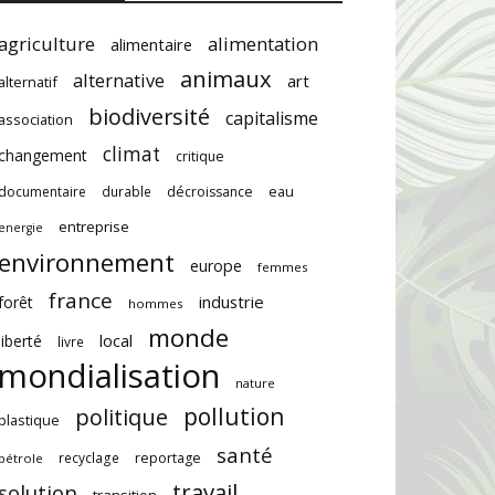
agriculture
alimentation
alimentaire
animaux
alternative
art
alternatif
biodiversité
capitalisme
association
climat
changement
critique
documentaire
durable
décroissance
eau
entreprise
energie
environnement
europe
femmes
france
industrie
forêt
hommes
monde
local
liberté
livre
mondialisation
nature
pollution
politique
plastique
santé
recyclage
reportage
pétrole
travail
solution
transition