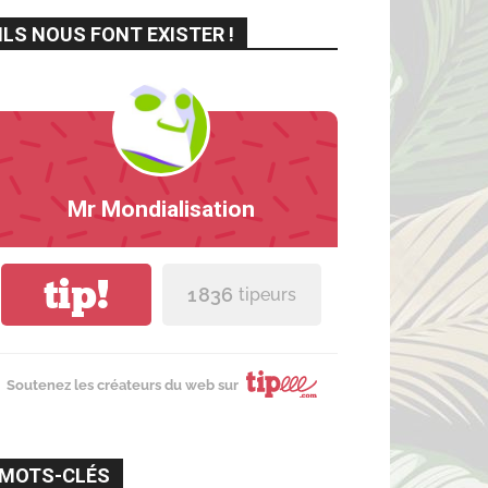
ILS NOUS FONT EXISTER !
Mr Mondialisation
tip!
1 836
tipeurs
Soutenez les créateurs du web sur
MOTS-CLÉS