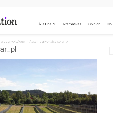
Mr
À la Une
Alternatives
Opinion
Nou
parc agrivoltaïque
Aasen_agrivoltaics_solar_pl
Mondialisation
ar_pl