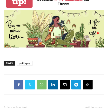
tip!
Tipeee
TAGS
politique
Article précédent
Article suivant