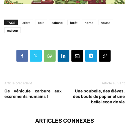
TAGS
arbre
bois
cabane
forêt
home
house
maison
Article précédent
Article suivant
Ce véhicule carbure aux
Une poubelle, des élèves,
excréments humains !
des bouts de papier et une
belle leçon de vie
ARTICLES CONNEXES