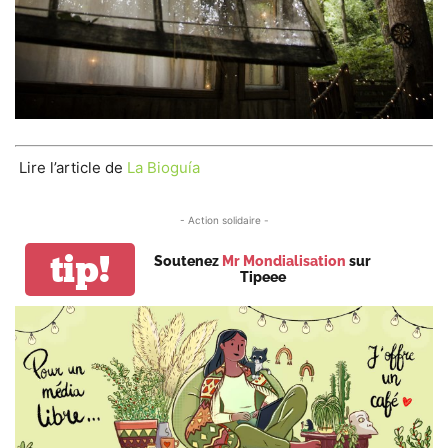
Lire l’article de
La Bioguía
- Action solidaire -
tip!
Soutenez
Mr Mondialisation
sur
Tipeee