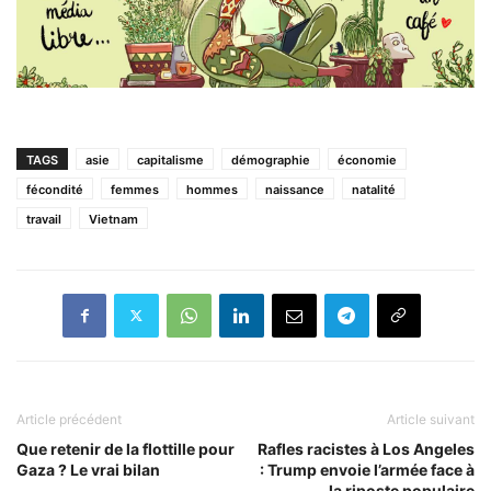
TAGS
asie
capitalisme
démographie
économie
fécondité
femmes
hommes
naissance
natalité
travail
Vietnam
Article précédent
Article suivant
Que retenir de la flottille pour
Rafles racistes à Los Angeles
Gaza ? Le vrai bilan
: Trump envoie l’armée face à
la riposte populaire