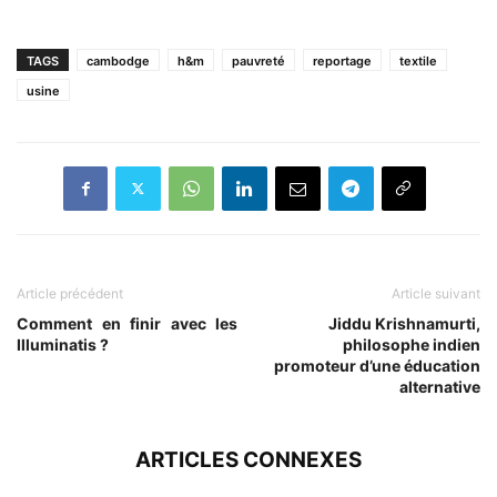
TAGS
cambodge
h&m
pauvreté
reportage
textile
usine
Article précédent
Article suivant
Comment en finir avec les
Jiddu Krishnamurti,
Illuminatis ?
philosophe indien
promoteur d’une éducation
alternative
ARTICLES CONNEXES