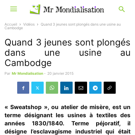
Accueil
Vidéos
Quand 3 jeunes sont plongés dans une usine au
Cambodge
Quand 3 jeunes sont plongés
dans une usine au
Cambodge
Par
Mr Mondialisation
-
20 janvier 2015
« Sweatshop », ou atelier de misère, est un
terme désignant les usines à textiles des
années 1830/1840. Terme péjoratif, il
désigne l’esclavagisme industriel qui était