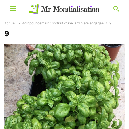
Accueil
Agir pour demain : portrait d’une jardinière engagée
9
9