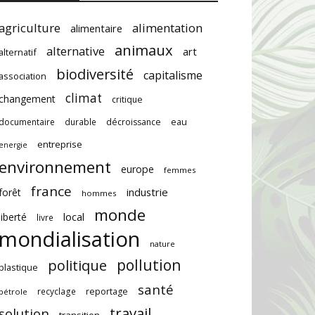
agriculture
alimentation
alimentaire
animaux
alternative
art
alternatif
biodiversité
capitalisme
association
climat
changement
critique
documentaire
durable
décroissance
eau
entreprise
energie
environnement
europe
femmes
france
industrie
forêt
hommes
monde
local
liberté
livre
mondialisation
nature
pollution
politique
plastique
santé
recyclage
reportage
pétrole
travail
solution
transition