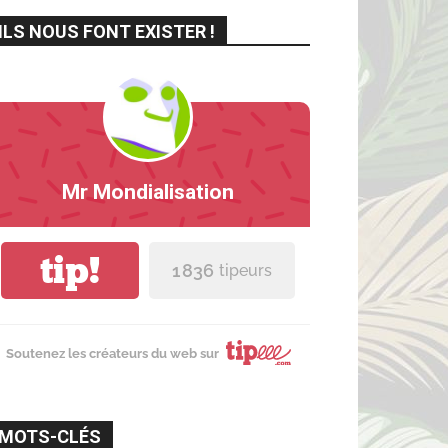
ILS NOUS FONT EXISTER !
Mr Mondialisation
tip!
1 836
tipeurs
Soutenez les créateurs du web sur
MOTS-CLÉS