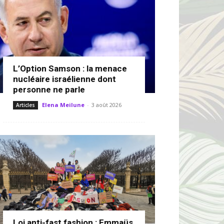
L’Option Samson : la menace
nucléaire israélienne dont
personne ne parle
Elena Meilune
-
3 août 2026
Articles
Loi anti-fast fashion : Emmaüs