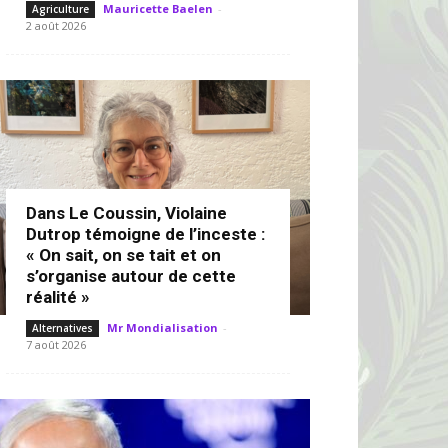
Mauricette Baelen
-
Agriculture
2 août 2026
Dans Le Coussin, Violaine
Dutrop témoigne de l’inceste :
« On sait, on se tait et on
s’organise autour de cette
réalité »
Mr Mondialisation
-
Alternatives
7 août 2026