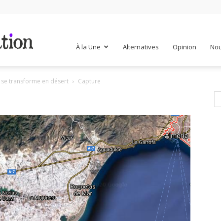
Mr
À la Une
Alternatives
Opinion
Nou
e se transforme en désert
Capture
Mondialisation