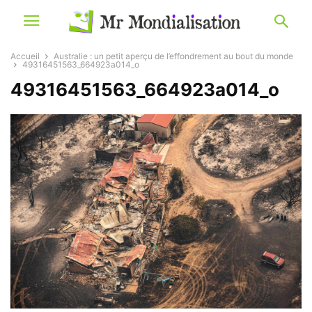
Accueil
Australie : un petit aperçu de l’effondrement au bout du monde
49316451563_664923a014_o
49316451563_664923a014_o