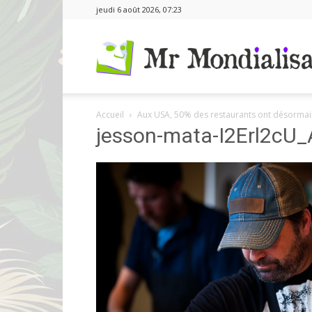
jeudi 6 août 2026, 07:23
Accueil
Aux USA, 50% des restaurants ont désormai
jesson-mata-I2Erl2cU_