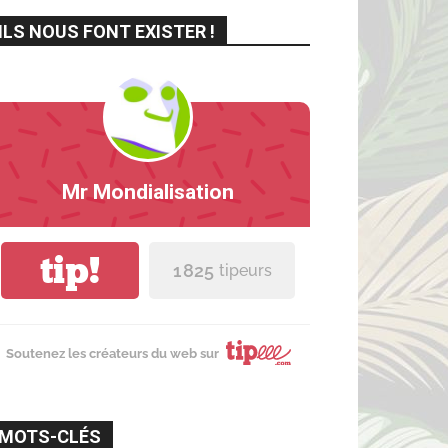
ILS NOUS FONT EXISTER !
Mr Mondialisation
tip!
1 825
tipeurs
Soutenez les créateurs du web sur
MOTS-CLÉS