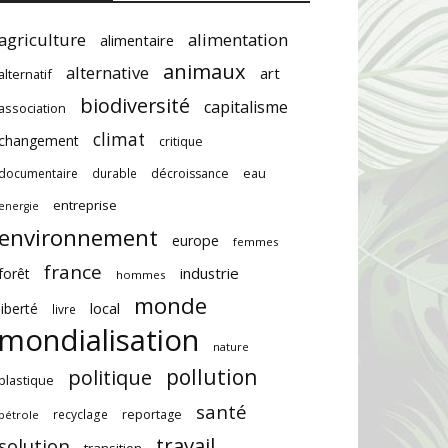
agriculture
alimentation
alimentaire
animaux
alternative
art
alternatif
biodiversité
capitalisme
association
climat
changement
critique
documentaire
durable
décroissance
eau
entreprise
energie
environnement
europe
femmes
france
industrie
forêt
hommes
monde
local
liberté
livre
mondialisation
nature
pollution
politique
plastique
santé
recyclage
reportage
pétrole
travail
solution
transition