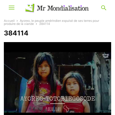
Accueil
Ayoreo, le peuple amérindien expulsé de ses terres pour
produire de la viande
384114
384114