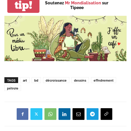
tip!
Soutenez
Mr Mondialisation
sur
Tipeee
TAGS
art
bd
décroissance
dessins
effndrement
pétrole