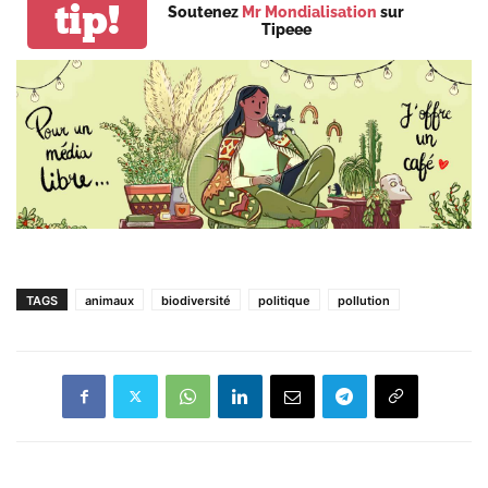
tip!
Soutenez
Mr Mondialisation
sur
Tipeee
TAGS
animaux
biodiversité
politique
pollution