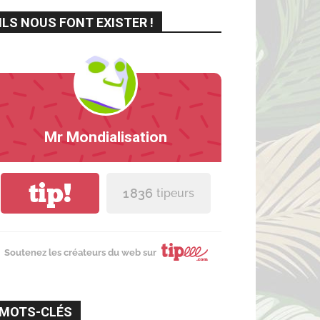
ILS NOUS FONT EXISTER !
Mr Mondialisation
tip!
1 836
tipeurs
Soutenez les créateurs du web sur
MOTS-CLÉS