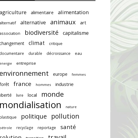
agriculture
alimentation
alimentaire
animaux
alternative
art
alternatif
biodiversité
capitalisme
association
climat
changement
critique
documentaire
durable
décroissance
eau
entreprise
energie
environnement
europe
femmes
france
industrie
forêt
hommes
monde
local
liberté
livre
mondialisation
nature
pollution
politique
plastique
santé
recyclage
reportage
pétrole
travail
solution
transition