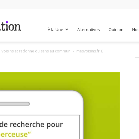
Mr
À la Une
Alternatives
Opinion
Nou
re voisins et redonne du sens au commun
mesvoisins.fr_B
Mondialisation