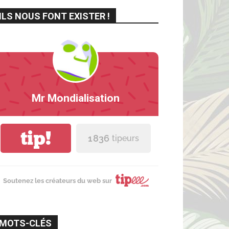
ILS NOUS FONT EXISTER !
Mr Mondialisation
tip!
1 836
tipeurs
Soutenez les créateurs du web sur
MOTS-CLÉS