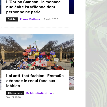
L’Option Samson : la menace
nucléaire israélienne dont
personne ne parle
Elena Meilune
-
3 août 2026
Articles
Loi anti-fast fashion : Emmaüs
dénonce le recul face aux
lobbies
Mr Mondialisation
-
Alternatives
5 août 2026