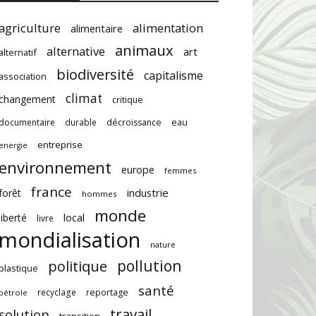
agriculture
alimentation
alimentaire
animaux
alternative
art
alternatif
biodiversité
capitalisme
association
climat
changement
critique
documentaire
durable
décroissance
eau
entreprise
energie
environnement
europe
femmes
france
industrie
forêt
hommes
monde
local
liberté
livre
mondialisation
nature
pollution
politique
plastique
santé
recyclage
reportage
pétrole
travail
solution
transition