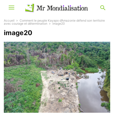
Accueil
Comment le peuple Kayapo d’Amazonie défend son territoire
avec courage et détermination
image20
image20