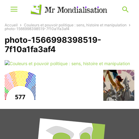
Accueil
Couleurs et pouvoir politique : sens, histoire et manipulation
photo-1566998398519-7f10a1fa3af4
photo-1566998398519-
7f10a1fa3af4