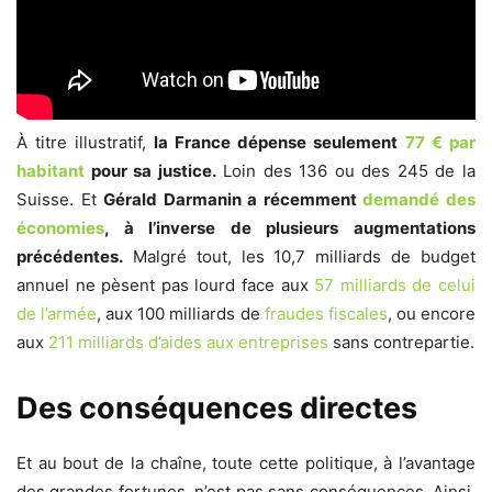
À titre illustratif,
la France dépense seulement
77 € par
habitant
pour sa justice.
Loin des 136 ou des 245 de la
Suisse. Et
Gérald Darmanin a récemment
demandé des
économies
, à l’inverse de plusieurs augmentations
précédentes.
Malgré tout, les 10,7 milliards de budget
annuel ne pèsent pas lourd face aux
57 milliards de celui
de l’armée
, aux 100 milliards de
fraudes fiscales
, ou encore
aux
211 milliards d’aides aux entreprises
sans contrepartie.
Des conséquences directes
Et au bout de la chaîne, toute cette politique, à l’avantage
des grandes fortunes, n’est pas sans conséquences. Ainsi,