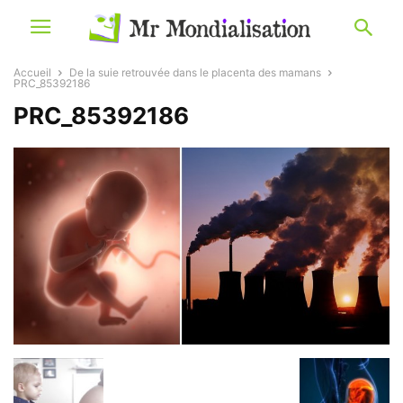
Accueil
De la suie retrouvée dans le placenta des mamans
PRC_85392186
PRC_85392186